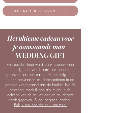
AGENDA BEKIJKEN
Het ultieme cadeau voor
je aanstaande man
|
WEDDING GIFT
Een boudoirshoot wordt vaak geboekt voor
jezelf, maar wordt soms ook cadeau
gegeven aan een partner. Regelmatig mag
ik een aanstaande bruid fotograferen in de
periode voorafgaand aan de bruiloft. Na de
fotoshoot maak ik een album dat in de
ochtend van de bruiloft aan de bruidegom
wordt gegeven. Super origineel cadeau!
Bekijk hier hoe dat eruit kan zien.