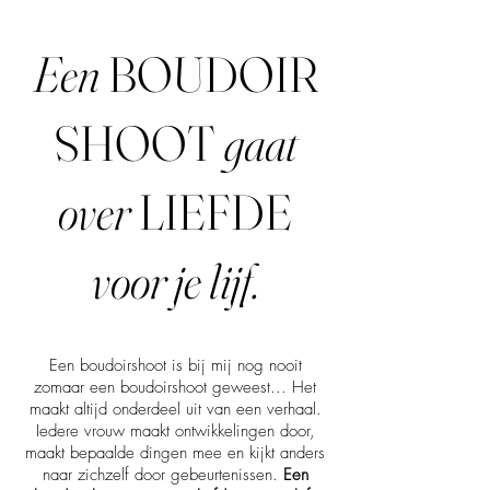
Een
BOUDOIR
SHOOT
gaat
over
LIEFDE
voor je lijf.
Een boudoirshoot is bij mij nog nooit
zomaar een boudoirshoot geweest... Het
maakt altijd onderdeel uit van een verhaal.
Iedere vrouw maakt ontwikkelingen door,
maakt bepaalde dingen mee en kijkt anders
naar zichzelf door gebeurtenissen.
Een