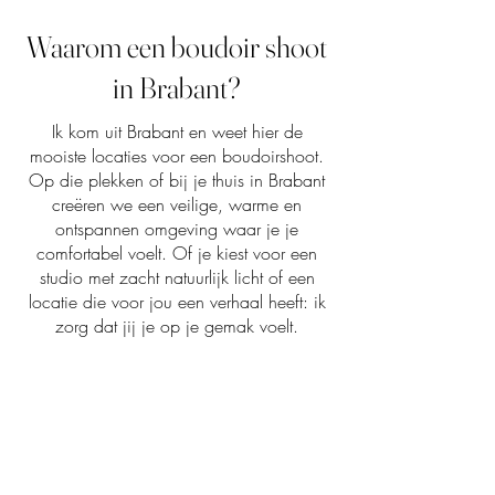
Waarom een boudoir shoot
in Brabant?
Ik kom uit Brabant en weet hier de
mooiste locaties voor een boudoirshoot.
Op die plekken of bij je thuis in Brabant
creëren we een veilige, warme en
ontspannen omgeving waar je je
comfortabel voelt. Of je kiest voor een
studio met zacht natuurlijk licht of een
locatie die voor jou een verhaal heeft: ik
zorg dat jij je op je gemak voelt.
Veel vrouwen merken dat het
zelfvertrouwen groeit tijdens en na de
shoot, omdat ze zichzelf op een nieuwe
manier zien en ervaren: krachtig, mooi en
echt.