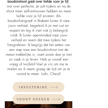
boudoirshoot gaat over liefde voor je lijf
,
niet over perfectie. Je zult tijdens en na de
shoot meer zelfvertrouwen hebben en meer
liefde voor je lijf ervaren. Als
boudoirfotograaf in Brabant luister ik naar
jouw verhaal, begeleid ik je met rust en
respect én leg ik vast wat jij belangrijk
vindt.
I
k luister openminded naar jouw
verhaal en neem dat mee tijdens het
fotograferen.
Ik begrijp dat het zetten van
een stap naar een boudoirshoot niet de
meest makkelijke is, want zoiets doe je niet
zo vaak in je leven. Heb je vooraf een
vraag of twijfels? Voel je vrij om me te
mailen en ik neem graag de tijd om je te
woord te staan. Liefs, Cheryll
INVESTERING
SHOOT BOEKEN