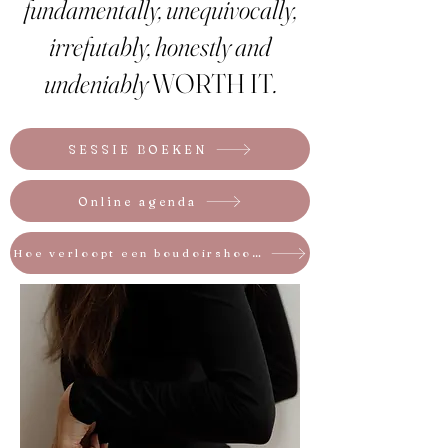
fundamentally, unequivocally,
irrefutably, honestly and
undeniably
WORTH IT
.
SESSIE BOEKEN
Online agenda
Hoe verloopt een boudoirshoot?