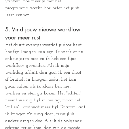
vanzelf. Hoe meer je met het 
programma werkt, hoe beter het je stijl 
leert kennen.
5. Vind jouw nieuwe workflow 
voor meer rust
Het duurt eventjes voordat je door hebt 
hoe fijn Imagen kan zijn. Ik werk er nu 
enkele jaren mee en ik heb een fijne 
workflow gevonden. Als ik mijn 
werkdag afsluit, dan gooi ik een shoot 
of bruiloft in Imagen, zodat het kan 
gaan cullen als ik klaar ben met 
werken en eten ga koken. Het "editen" 
neemt weinig tijd in beslag, maar het 
"cullen"  kost wat meer tijd. Daarom laat 
ik Imagen z'n ding doen, terwijl ik 
andere dingen doe. Als ik de volgende 
ochtend terug kom, dan zijn de meeste 