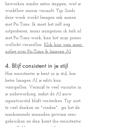
bewerken zonder extra stappen, wat je 
workflow enorm versnelt. Tip: Sinds 
deze week werkt Imagen ook samen 
met Pic-Time. Ik moet het zelf nog 
uitproberen, maar aangezien ik toch al 
met Pic-Time werk, kan het mijn proces 
wellicht versnellen. 
Klik hier voor meer 
uitleg
 over Pic-Time & Imagen AI
.
4. Blijf consistent in je stijl 
Hoe consistenter je bent in je stijl, hoe 
beter Imagen AI je edits kan 
voorspellen. Vermijd te veel variatie in 
je nabewerking, zodat de AI jouw 
signatuurstijl blijft versterken. Tip: niet 
te veel denken en "vinden"... ga het de 
aankomende maanden gewoon eens 
gebruiken en dan komt die consistentie 