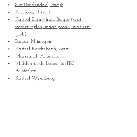
Slot Doddendael, Ewijk
Anafora, Utrecht
Kasteel Blauwhuis, België (wat 
verder rijden, maar poohh, wat een 
plek).
Boskas, Nijmegen
Kasteel Kerckebosch, Zeist
Marienhof, Amersfoort
Midden in de bossen bij PBC 
Austerlitz
Kasteel Wijenburg