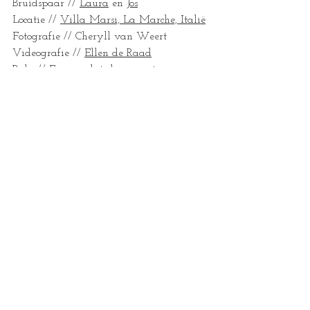
Bruidspaar // 
Laura
 en 
Jos
Locatie // 
Villa Marsi, La Marche, Italië
Fotografie // Cheryll van Weert
Videografie // 
Ellen de Raad
Babs // 
Eva, omdat ik van je trouw
Jurk // 
Lauradols
Trouwpak // 
Suitsupply
DJ // 
Matthijs
Taart // 
Bar Pasticceria Ducale Urbino
Eten // Sador Marsi
trouwfotograaf
italie
bruiloft
marken
bergen
bruidsfotograaf
Buitenlandse bruiloft