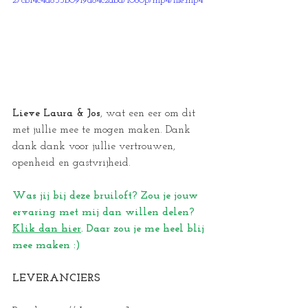
27cb14c4a853b0919d84c2dba/1080p/mp4/file.mp4
Lieve Laura & Jos
, wat een eer om dit 
met jullie mee te mogen maken. Dank 
dank dank voor jullie vertrouwen, 
openheid en gastvrijheid.
Was jij bij deze bruiloft? Zou je jouw 
ervaring met mij dan willen delen? 
Klik dan hier
. Daar zou je me heel blij 
mee maken :) 
LEVERANCIERS