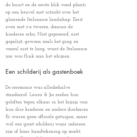
de buurt en de eerste blik vond plaats 
op een heuvel met uitzicht over het 
glooiende Italiaanse landschap. Eerst 
even met z’n tweeën, daarna de 
kinderen erbij. Niet geposeerd, niet 
gepolijst, gewoon zoals het ging en 
vooral niet te lang, want de Italiaanse 
zon was flink aan het schijnen. 
Een schilderij als gastenboek
De ceremonie was allesbehalve 
standaard. Laura & Jos zeiden hun 
geloften tegen elkaar in het bijzijn van 
hun drie kinderen en andere dierbaren. 
Er waren geen officiële getuigen, maar 
wél een groot schilderij waar iedereen 
zijn of haar handtekening op mocht 