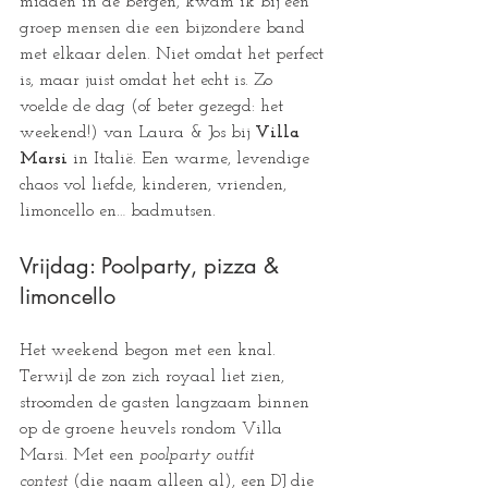
midden in de bergen, kwam ik bij een 
groep mensen die een bijzondere band 
met elkaar delen. Niet omdat het perfect 
is, maar juist omdat het echt is. Zo 
voelde de dag (of beter gezegd: het 
weekend!) van Laura & Jos bij 
Villa 
Marsi
 in Italië. Een warme, levendige 
chaos vol liefde, kinderen, vrienden, 
limoncello en… badmutsen. 
Vrijdag: Poolparty, pizza & 
limoncello
Het weekend begon met een knal. 
Terwijl de zon zich royaal liet zien, 
stroomden de gasten langzaam binnen 
op de groene heuvels rondom Villa 
Marsi. Met een 
poolparty outfit 
contest
 (die naam alleen al), een DJ die 