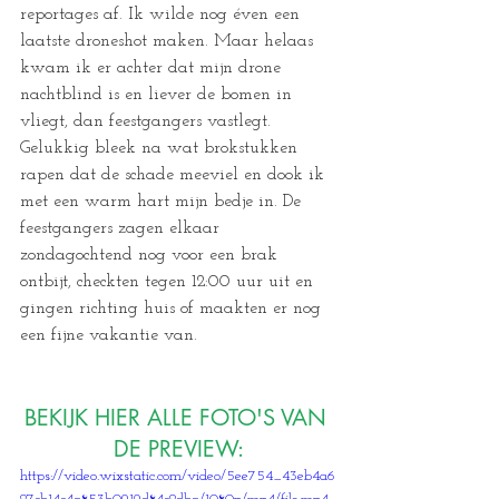
reportages af. Ik wilde nog éven een 
laatste droneshot maken. Maar helaas 
kwam ik er achter dat mijn drone 
nachtblind is en liever de bomen in 
vliegt, dan feestgangers vastlegt. 
Gelukkig bleek na wat brokstukken 
rapen dat de schade meeviel en dook ik 
met een warm hart mijn bedje in. De 
feestgangers zagen elkaar 
zondagochtend nog voor een brak 
ontbijt, checkten tegen 12:00 uur uit en 
gingen richting huis of maakten er nog 
een fijne vakantie van. 
BEKIJK HIER ALLE FOTO'S VAN 
DE PREVIEW:
https://video.wixstatic.com/video/5ee754_43eb4a6