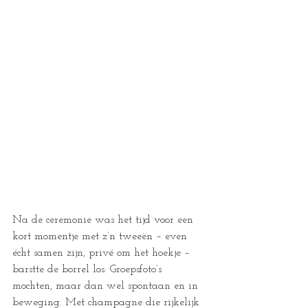
Na de ceremonie was het tijd voor een 
kort momentje met z’n tweeën – even 
écht samen zijn, privé om het hoekje – 
barstte de borrel los. Groepsfoto’s 
mochten, maar dan wel spontaan en in 
beweging. Met champagne die rijkelijk 