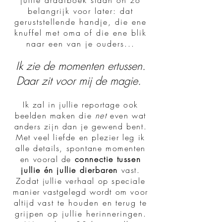
jullie draaiboek staan oh zo
belangrijk voor later: dat
geruststellende handje, die ene
knuffel met oma of die ene blik
naar een van je ouders...
Ik zie de momenten ertussen.
Daar zit voor mij de magie.
Ik zal in jullie reportage ook
beelden maken die
net
even wat
anders zijn dan je gewend bent.
Met veel liefde en plezier leg ik
alle details, spontane momenten
en vooral de
connectie tussen
jullie én jullie dierbaren
vast.
Zodat
jullie verhaal
op speciale
manier vastgelegd wordt om voor
altijd
vast te houden en terug te
grijpen op jullie herinneringen
.