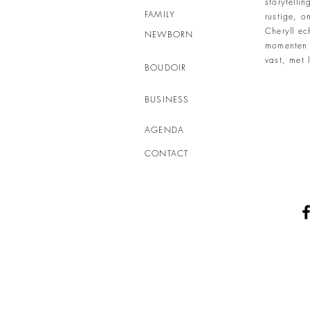
storytelli
FAMILY
rustige, 
Cheryll ec
NEWBORN
momenten 
vast, met l
BOUDOIR
BUSINESS
AGENDA
CONTACT