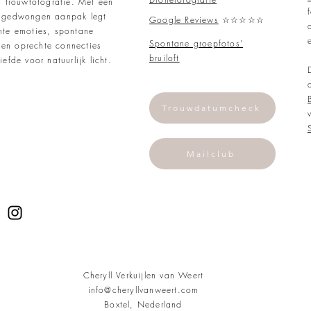
ng trouwfotografie. Met een
ongedwongen aanpak legt
Google Reviews
☆☆☆☆☆
hte emoties, spontane
Spontane groepfotos'
en oprechte connecties
bruiloft
iefde voor natuurlijk licht.
Trouwdatumcheck
Mailclub
Cheryll Verkuijlen van Weert
info@cheryllvanweert.com
Boxtel, Nederland