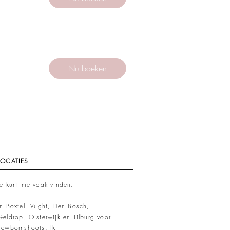
Nu boeken
LOCATIES
Je kunt me vaak vinden:
in Boxtel, Vught, Den Bosch,
Geldrop, Oisterwijk en Tilburg voor
newbornshoots
. Ik