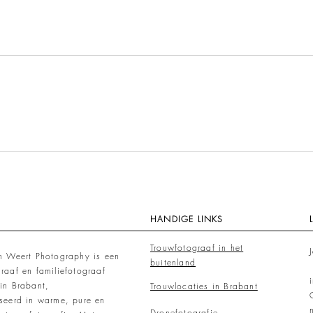
HANDIGE LINKS
Trouwfotograaf in het
an Weert Photography is een
buitenland
raaf en familiefotograaf
in Brabant,
Trouwlocaties in Brabant
iseerd in warme, pure en
Dronefotografie