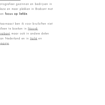
fotografeer
gezinnen en bedrijven in
deze en meer plekken in Brabant met
een
focus op liefde
.
Daarnaast ben ik voor bruiloften niet
alleen te boeken in
Noord-
Brabant
maar ook in andere delen
van Nederland en in
Italië
en
Spanje
.