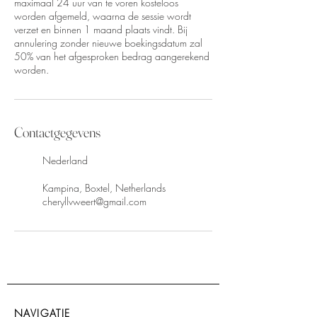
maximaal 24 uur van te voren kosteloos
worden afgemeld, waarna de sessie wordt
verzet en binnen 1 maand plaats vindt. Bij
annulering zonder nieuwe boekingsdatum zal
50% van het afgesproken bedrag aangerekend
worden.
Contactgegevens
Nederland
Kampina, Boxtel, Netherlands
cheryllvweert@gmail.com
NAVIGATIE