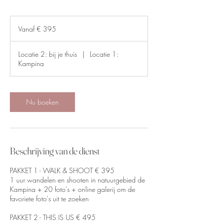
Vanaf
395
Vanaf € 395
euro
Locatie 2: bij je thuis
|
Locatie 1:
Kampina
Nu boeken
Beschrijving van de dienst
PAKKET 1 - WALK & SHOOT € 395
1 uur wandelen en shooten in natuurgebied de
Kampina + 20 foto's + online galerij om de
favoriete foto's uit te zoeken
PAKKET 2 - THIS IS US € 495