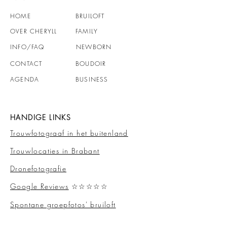
HOME
BRUILOFT
OVER CHERYLL
FAMILY
INFO
/FAQ
NEWBORN
CONTACT
BOUDOIR
AGENDA
BUSINESS
HANDIGE LINKS
Trouwfotograaf in het buitenland
Trouwlocaties in Brabant
Dronefotografie
Google Reviews
☆☆☆☆☆
Spontane groepfotos' bruiloft