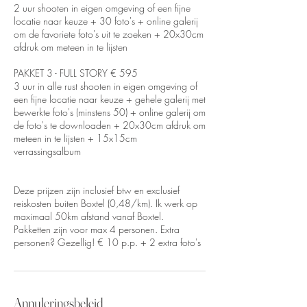
2 uur shooten in eigen omgeving of een fijne
locatie naar keuze + 30 foto's + online galerij
om de favoriete foto's uit te zoeken + 20x30cm
afdruk om meteen in te lijsten
PAKKET 3 - FULL STORY € 595
3 uur in alle rust shooten in eigen omgeving of
een fijne locatie naar keuze + gehele galerij met
bewerkte foto's (minstens 50) + online galerij om
de foto's te downloaden + 20x30cm afdruk om
meteen in te lijsten + 15x15cm
verrassingsalbum
Deze prijzen zijn inclusief btw en exclusief
reiskosten buiten Boxtel (0,48/km). Ik werk op
maximaal 50km afstand vanaf Boxtel.
Pakketten zijn voor max 4 personen. Extra
personen? Gezellig! € 10 p.p. + 2 extra foto's
Annuleringsbeleid