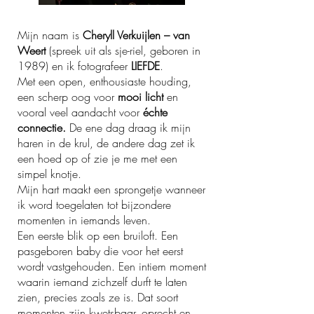
Mijn naam is
Cheryll Verkuijlen – van
Weert
(spreek uit als sje-riel, geboren in
1989) en ik fotografeer
LIEFDE
.
Met een open, enthousiaste houding,
een scherp oog voor
mooi licht
en
vooral veel aandacht voor
échte
connectie.
De ene dag draag ik mijn
haren in de krul, de andere dag zet ik
een hoed op of zie je me met een
simpel knotje.
Mijn hart maakt een sprongetje wanneer
ik word toegelaten tot bijzondere
momenten in iemands leven.
Een eerste blik op een bruiloft. Een
pasgeboren baby die voor het eerst
wordt vastgehouden. Een intiem moment
waarin iemand zichzelf durft te laten
zien, precies zoals ze is. Dat soort
momenten zijn kwetsbaar, oprecht en