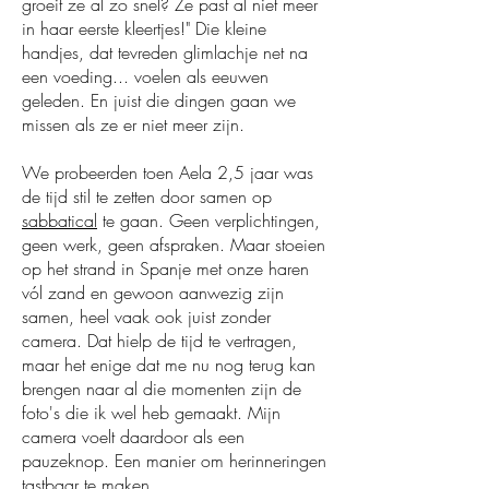
groeit ze al zo snel? Ze past al niet meer
in haar eerste kleertjes!" Die kleine
handjes, dat tevreden glimlachje net na
een voeding... voelen als eeuwen
geleden. En juist die dingen gaan we
missen als ze er niet meer zijn.
We probeerden toen Aela 2,5 jaar was
de tijd stil te zetten door samen op
sabbatical
te gaan. Geen verplichtingen,
geen werk, geen afspraken. Maar stoeien
op het strand in Spanje met onze haren
vól zand en gewoon aanwezig zijn
samen, heel vaak ook juist zonder
camera. Dat hielp de tijd te vertragen,
maar het enige dat me nu nog terug kan
brengen naar al die momenten zijn de
foto's die ik wel heb gemaakt. Mijn
camera voelt daardoor als een
pauzeknop. Een manier om herinneringen
tastbaar te maken.