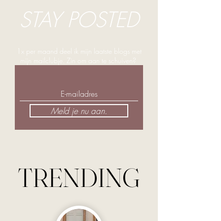
STAY POSTED
1x per maand deel ik mijn laatste blogs met
mijn mailclubje. Zin om aan te schuiven?
Meld je nu aan.
TRENDING