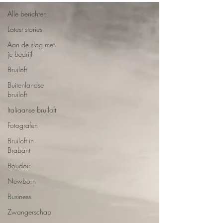
Alle berichten
Latest stories
Aan de slag met
je bedrijf
Bruiloft
Buitenlandse
bruiloft
Italiaanse bruiloft
Fotografen
Bruiloft in
Brabant
Boudoir
Newborn
Business
Zwangerschap