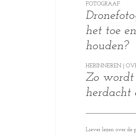
FOTOGRAAF
Dronefotog
het toe e
houden?
HERINNEREN | OVE
Zo wordt 
herdacht e
Liever lezen over de 