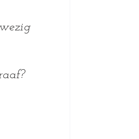
nwezig 
raaf?