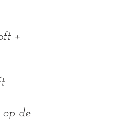
ft + 
ft
 op de 