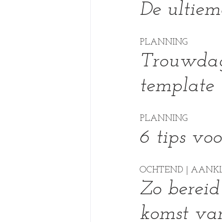
De ultiem
PLANNING
Trouwdagp
template 
PLANNING
6 tips voo
OCHTEND | AANK
Zo bereid
komst van