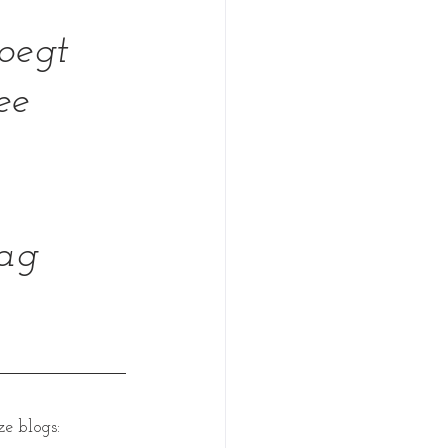
oegt 
ee 
ag 
e blogs: