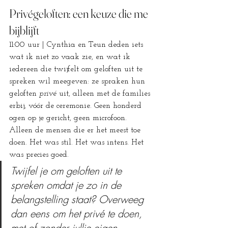
Privégeloften: een keuze die me 
bijblijft
11:00 uur | Cynthia en Teun deden iets 
wat ik niet zo vaak zie, en wat ik 
iedereen die twijfelt om geloften uit te 
spreken wil meegeven: ze spraken hun 
geloften 
privé
 uit, alleen met de families 
erbij, vóór de ceremonie. Geen honderd 
ogen op je gericht, geen microfoon. 
Alleen de mensen die er het meest toe 
doen. Het was stil. Het was intens. Het 
was precies goed.
Twijfel je om geloften uit te 
spreken omdat je zo in de 
belangstelling staat? Overweeg 
dan eens om het privé te doen, 
met of zonder jullie eigen 