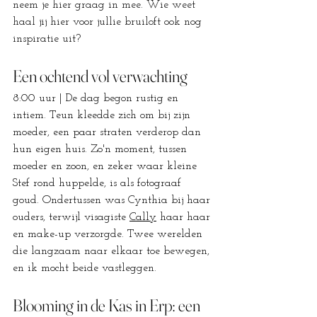
neem je hier graag in mee. Wie weet 
haal jij hier voor jullie bruiloft ook nog 
inspiratie uit?
Een ochtend vol verwachting
8:00 uur | De dag begon rustig en 
intiem. Teun kleedde zich om bij zijn 
moeder, een paar straten verderop dan 
hun eigen huis. Zo'n moment, tussen 
moeder en zoon, en zeker waar kleine 
Stef rond huppelde, is als fotograaf 
goud. Ondertussen was Cynthia bij haar 
ouders, terwijl visagiste 
Cally
 haar haar 
en make-up verzorgde. Twee werelden 
die langzaam naar elkaar toe bewegen, 
en ik mocht beide vastleggen.
Blooming in de Kas in Erp: een 