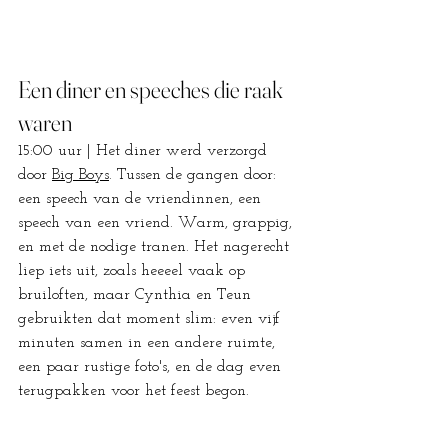
Een diner en speeches die raak 
waren
15:00 uur | Het diner werd verzorgd 
door 
Big Boys
. Tussen de gangen door: 
een speech van de vriendinnen, een 
speech van een vriend. Warm, grappig, 
en met de nodige tranen. Het nagerecht 
liep iets uit, zoals heeeel vaak op 
bruiloften, maar Cynthia en Teun 
gebruikten dat moment slim: even vijf 
minuten samen in een andere ruimte, 
een paar rustige foto's, en de dag even 
terugpakken voor het feest begon.