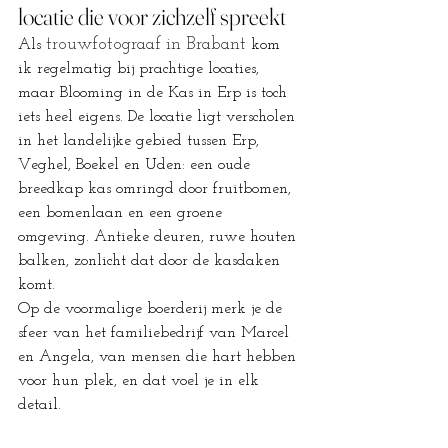
locatie die voor zichzelf spreekt
trouwfotograaf in Brabant 
Als 
kom 
ik regelmatig bij prachtige locaties, 
maar Blooming in de Kas in Erp is toch 
iets heel eigens. De locatie ligt verscholen 
in het landelijke gebied tussen Erp, 
Veghel, Boekel en Uden: een oude 
breedkap kas omringd door fruitbomen, 
een bomenlaan en een groene 
omgeving. Antieke deuren, ruwe houten 
balken, zonlicht dat door de kasdaken 
komt.
Op de voormalige boerderij merk je de 
sfeer van het familiebedrijf van Marcel 
en Angela, van mensen die hart hebben 
voor hun plek, en dat voel je in elk 
detail. 