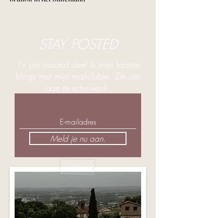
STAY POSTED
1x per maand deel ik mijn laatste
blogs met mijn mailclubje. Zin om
aan te schuiven?
Meld je nu aan.