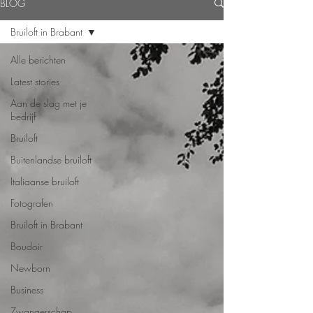
BLOG
Bruiloft in Brabant
Alle berichten
Latest stories
Aan de slag met je
bedrijf
Bruiloft
Buitenlandse bruiloft
Italiaanse bruiloft
Fotografen
Bruiloft in Brabant
Boudoir
Newborn
Business
Zwangerschap