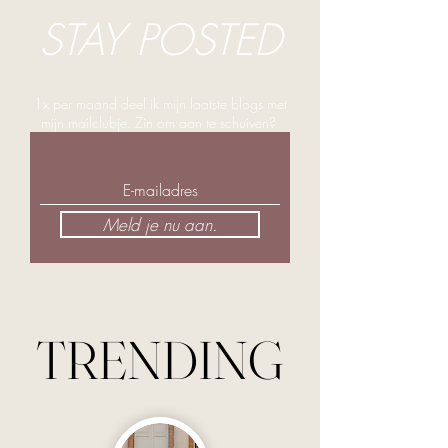
STAY POSTED
1x per maand deel ik mijn laatste blogs met
mijn mailclubje. Zin om aan te schuiven?
Meld je nu aan.
TRENDING