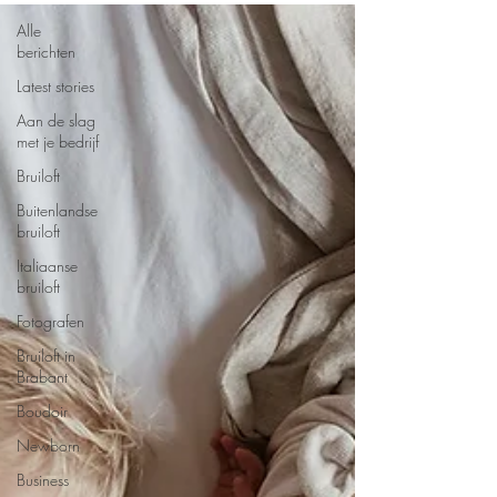
Alle
berichten
Latest stories
Aan de slag
met je bedrijf
Bruiloft
Buitenlandse
bruiloft
Italiaanse
bruiloft
Fotografen
Bruiloft in
Brabant
Boudoir
Newborn
Business