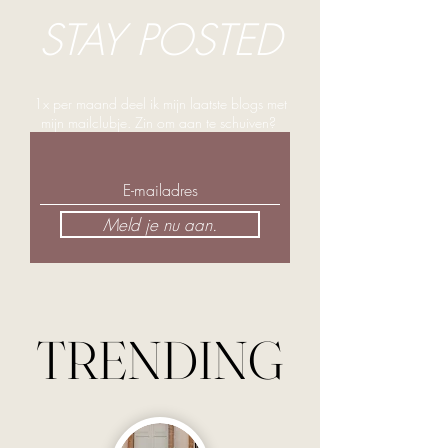
STAY POSTED
1x per maand deel ik mijn laatste blogs met
mijn mailclubje. Zin om aan te schuiven?
Meld je nu aan.
TRENDING