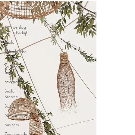
Alle berichten
Latest stories
Aan de slag
met je bedrijf
Bruiloft
Buitenlandse
bruiloft
Italiaanse
bruiloft
Fotografen
Bruiloft in
Brabant
Boudoir
Newborn
Business
Zwangerschap