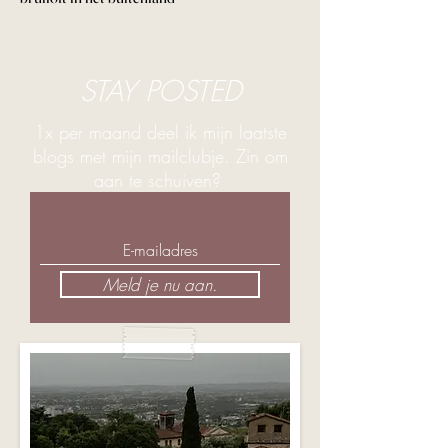
STAY POSTED
1x per maand deel ik mijn laatste
blogs met mijn mailclubje. Zin om
aan te schuiven?
Meld je nu aan.