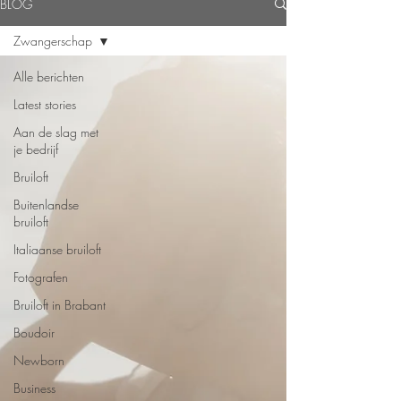
BLOG
Zwangerschap
Alle berichten
Latest stories
Aan de slag met
je bedrijf
Bruiloft
Buitenlandse
bruiloft
Italiaanse bruiloft
Fotografen
Bruiloft in Brabant
Boudoir
Newborn
Business