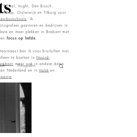
ts
in Boxtel, Vught, Den Bosch,
Geldrop, Oisterwijk en Tilburg voor
newbornshoots
. Ik
fotografeer
gezinnen en bedrijven in
deze en meer plekken in Brabant met
een
focus op liefde
.
Daarnaast ben ik voor bruiloften niet
alleen te boeken in
Noord-
Brabant
maar ook in andere delen
loft
Fotografen
van Nederland en in
Italië
en
Spanje
.