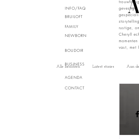
A
trouwfotog
INFO
/FAQ
gevestigd 
gespecial
BRUILOFT
storytelli
FAMILY
rustige, 
Cheryll ec
NEWBORN
momenten 
vast, met l
BOUDOIR
BUSINESS
Alle berichten
Latest stories
Aan de 
AGENDA
CONTACT
Bruiloft in Brabant
Boudoir