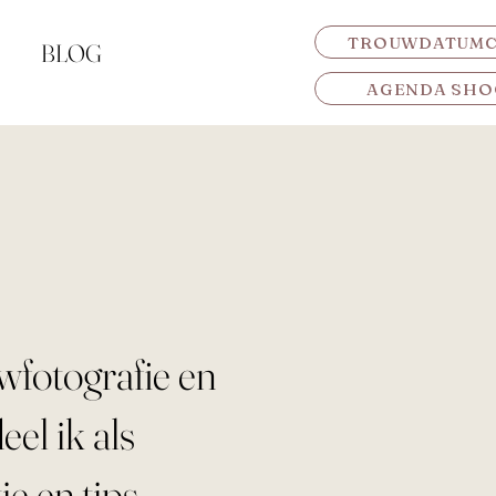
TROUWDATUM
BLOG
AGENDA SHO
uwfotografie en
eel ik als
ie en tips.