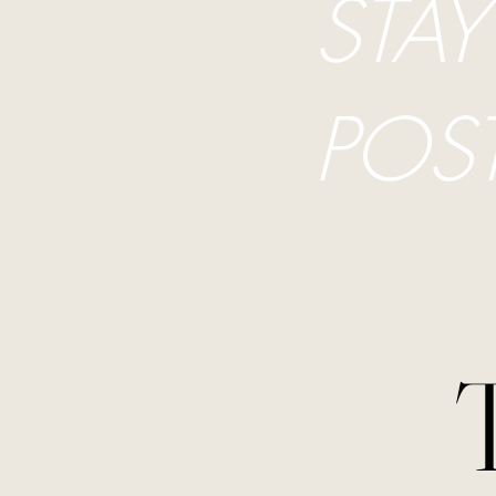
STAY
POS