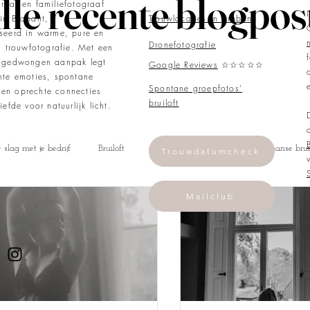
lle recente blogpos
raaf en familiefotograaf
in Brabant,
Trouwlocaties in Brabant
iseerd in warme, pure en
Dronefotografie
ng trouwfotografie. Met een
ongedwongen aanpak legt
Google Reviews
☆☆☆☆☆
hte emoties, spontane
Spontane groepfotos'
en oprechte connecties
bruiloft
iefde voor natuurlijk licht.
slag met je bedrijf
Bruiloft
Buitenlandse bruiloft
Italiaanse brui
Trouwdatumcheck
Mailclub
Newborn
Business
Zwangerschap