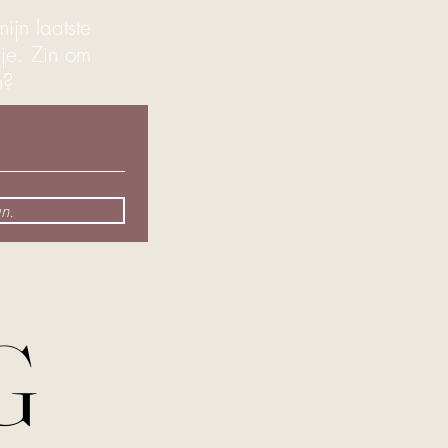
ijn laatste
bje. Zin om
en?
n.
G