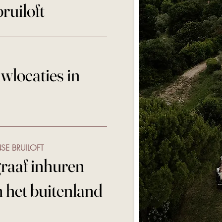
bruiloft
uwlocaties in
NSE BRUILOFT
graaf inhuren
n het buitenland