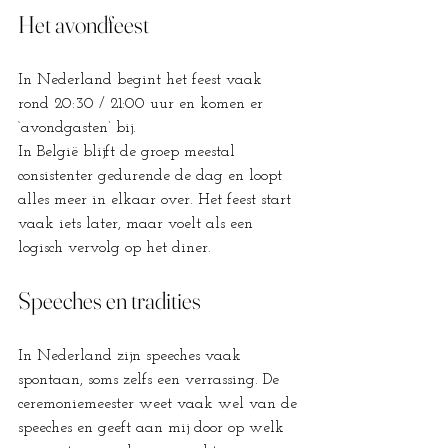
Het avondfeest
In Nederland begint het feest vaak 
rond 20:30 / 21:00 uur en komen er 
‘avondgasten’ bij.
In België blijft de groep meestal 
consistenter gedurende de dag en loopt 
alles meer in elkaar over. Het feest start 
vaak iets later, maar voelt als een 
logisch vervolg op het diner.
Speeches en tradities
In Nederland zijn speeches vaak 
spontaan, soms zelfs een verrassing. De 
ceremoniemeester weet vaak wel van de 
speeches en geeft aan mij door op welk 