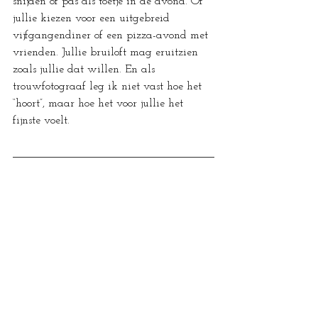
snijden of pas als toetje in de avond. Of 
jullie kiezen voor een uitgebreid 
vijfgangendiner of een pizza-avond met 
vrienden. Jullie bruiloft mag eruitzien 
zoals jullie dat willen. En als 
trouwfotograaf leg ik niet vast hoe het 
“hoort”, maar hoe het voor jullie het 
fijnste voelt.