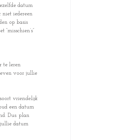
dezelfde datum 
niet iedereen 
en op basis 
t “misschien’s” 
r te leren 
even voor jullie 
soort 
vriendelijk 
houd een datum 
d. Dus: plan 
jullie datum 