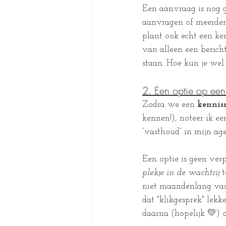
Een aanvraag is nog gé
aanvragen of meerder
plant ook echt een k
van alleen een bericht
staan. Hoe kun je wel
2. Een optie op ee
Zodra we een 
kennis
kennen!), noteer ik ee
“vasthoud” in mijn ag
Een optie is geen verp
plekje in de wachtrij
 
niet maandenlang vas
dat "klikgesprek" lek
daarna (hopelijk 💛) o