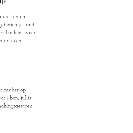
ij?
nteresten en 
g berichtjes met 
e elke keer weer 
m nou écht 
.
formulier op 
aar ben, jullie 
makingsgesprek 