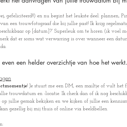
rkt het aanvragen van jullie trouwdatum bij m
ej, gefeliciteerd!!) en nu begint het leukste deel: plannen, Pi
van een trouwfotograaf die bij jullie past! Ik krijg regelmati
 beschikbaar op [datum]?” Superleuk om te horen (ik voel m
 merk dat er soms wat verwarring is over wanneer een datu
nda.
 even een helder overzichtje van hoe het werkt
ragen
tactmomentje
! Je stuurt me een DM, een mailtje of vult het 
llie trouwdatum en -locatie. Ik check dan of ik nog beschikb
op jullie gemak bekijken en we kijken of jullie een kennis
kan gezellig bij mij thuis of online via beeldbellen.
n: 