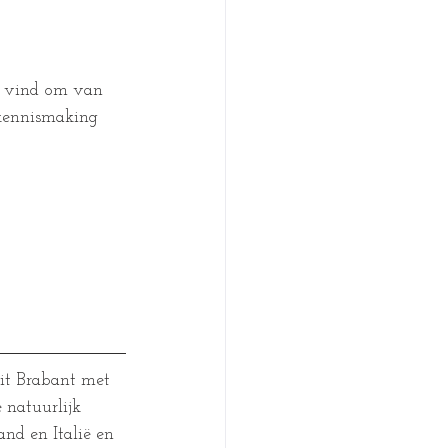
ig vind om van 
 kennismaking 
it Brabant met 
 natuurlijk 
nd en Italië en 