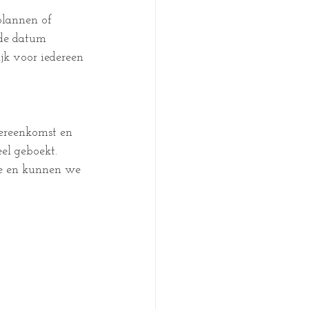
plannen of 
 de datum 
ijk voor iedereen 
vereenkomst en 
eel geboekt. 
ie en kunnen we 