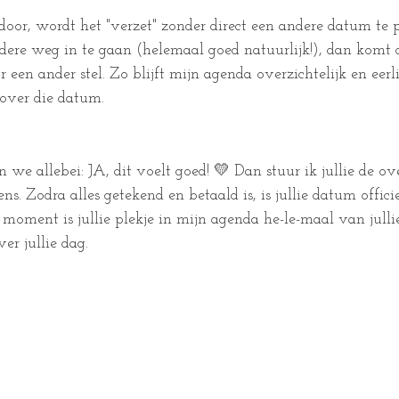
door, wordt het "verzet" zonder direct een andere datum te 
andere weg in te gaan (helemaal goed natuurlijk!), dan komt
een ander stel. Zo blijft mijn agenda overzichtelijk en eerl
 over die datum.
we allebei: JA, dit voelt goed! 💛 Dan stuur ik jullie de o
s. Zodra alles getekend en betaald is, is jullie datum offici
oment is jullie plekje in mijn agenda he-le-maal van jull
er jullie dag.