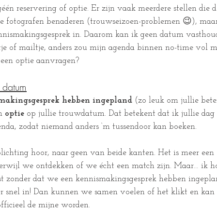
én reservering of optie. Er zijn vaak meerdere stellen die 
e fotografen benaderen (trouwseizoen-problemen 😉), maar 
ennismakingsgesprek in. Daarom kan ik geen datum vasthoud
je of mailtje, anders zou mijn agenda binnen no-time vol me
 een optie aanvragen?
n datum
makingsgesprek hebben ingepland
 (zo leuk om jullie bete
n 
optie
 op jullie trouwdatum. Dat betekent dat ik jullie dag 
enda, zodat niemand anders ‘m tussendoor kan boeken.
lichting hoor, naar geen van beide kanten. Het is meer een 
terwijl we ontdekken of we écht een match zijn. Maar… ik 
t zonder dat we een kennismakingsgesprek hebben ingeplan
ker snel in! Dan kunnen we samen voelen of het klikt en kan 
fficieel de mijne worden.