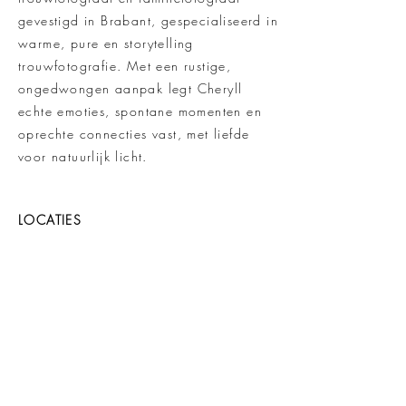
gevestigd in Brabant, gespecialiseerd in
warme, pure en storytelling
trouwfotografie. Met een rustige,
ongedwongen aanpak legt Cheryll
echte emoties, spontane momenten en
oprechte connecties vast, met liefde
voor natuurlijk licht.
LOCATIES
Je kunt me vaak vinden:
in Boxtel, Vught, Den Bosch, Geldrop,
Oisterwijk en Tilburg voor
newbornshoots
. Ik
fotografeer
gezinnen en bedrijven in
deze en meer plekken in Brabant met