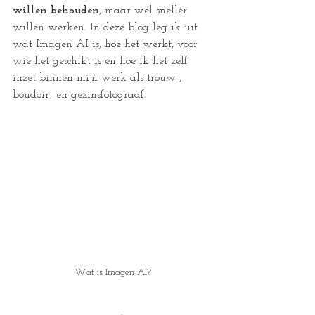
willen behouden
, maar wél sneller 
willen werken. In deze blog leg ik uit 
wat Imagen AI is, hoe het werkt, voor 
wie het geschikt is en hoe ik het zelf 
inzet binnen mijn werk als trouw-, 
boudoir- en gezinsfotograaf.
Wat is Imagen AI?