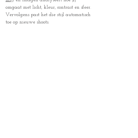
mij
) en Imagen analyseert hoe jij 
omgaat met licht, kleur, contrast en sfeer. 
Vervolgens past het die stijl automatisch 
toe op nieuwe shoots.