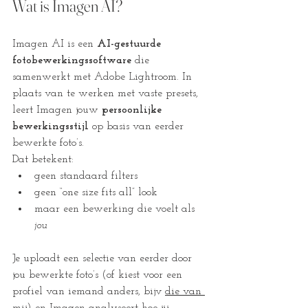
Wat is Imagen AI?
Imagen AI is een 
AI-gestuurde 
fotobewerkingssoftware
 die 
samenwerkt met Adobe Lightroom. In 
plaats van te werken met vaste presets, 
leert Imagen jouw 
persoonlijke 
bewerkingsstijl
 op basis van eerder 
bewerkte foto’s.
Dat betekent:
geen standaard filters
geen “one size fits all” look
maar een bewerking die voelt als 
jou
Je uploadt een selectie van eerder door 
jou bewerkte foto’s (of kiest voor een 
profiel van iemand anders, bijv 
die van 