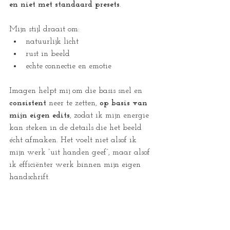
en niet met standaard presets
.
Mijn stijl draait om:
natuurlijk licht
rust in beeld
echte connectie en emotie
Imagen helpt mij om die basis snel en 
consistent
 neer te zetten, 
op basis van 
mijn eigen edits
, zodat ik mijn energie 
kan steken in de details die het beeld 
écht afmaken. Het voelt niet alsof ik 
mijn werk “uit handen geef”, maar alsof 
ik efficiënter werk binnen mijn eigen 
handschrift.