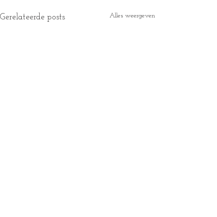
Alles weergeven
Gerelateerde posts
NAVIGATIE
HOME
BRUILOFT