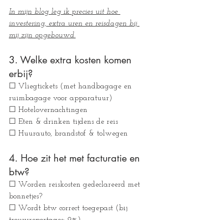
In mijn blog leg ik precies uit hoe 
investering, extra uren en reisdagen bij 
mij zijn opgebouwd.
3. Welke extra kosten komen 
erbij?
☐ Vliegtickets (met handbagage en 
ruimbagage voor apparatuur)
☐ Hotelovernachtingen
☐ Eten & drinken tijdens de reis
☐ Huurauto, brandstof & tolwegen
4. Hoe zit het met facturatie en 
btw?
☐ Worden reiskosten gedeclareerd met 
bonnetjes?
☐ Wordt btw correct toegepast (bij 