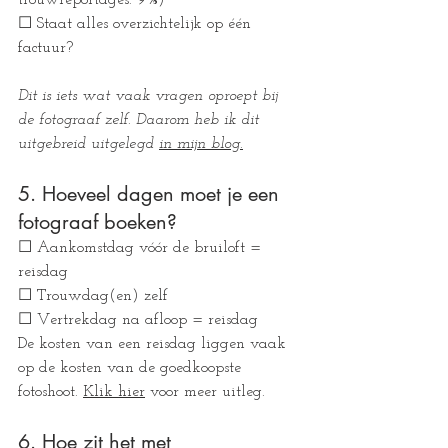
trouwreportages: 9%)
☐ Staat alles overzichtelijk op één 
factuur?
Dit is iets wat vaak vragen oproept bij 
de fotograaf zelf. Daarom heb ik dit 
uitgebreid uitgelegd 
in mijn blog.
5. Hoeveel dagen moet je een 
fotograaf boeken?
☐ Aankomstdag vóór de bruiloft = 
reisdag
☐ Trouwdag(en) zelf
☐ Vertrekdag na afloop = reisdag
De kosten van een reisdag liggen vaak 
op de kosten van de goedkoopste 
fotoshoot. 
Klik hier
 voor meer uitleg. 
6. Hoe zit het met 