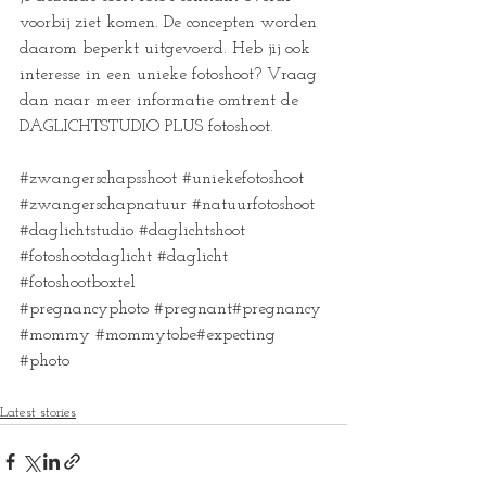
voorbij ziet komen. De concepten worden 
daarom beperkt uitgevoerd. Heb jij ook 
interesse in een unieke fotoshoot? Vraag 
dan naar meer informatie omtrent de 
DAGLICHTSTUDIO PLUS fotoshoot.
​#zwangerschapsshoot 
#uniekefotoshoot
#zwangerschapnatuur
#natuurfotoshoot
#daglichtstudio
#daglichtshoot
#fotoshootdaglicht
#daglicht
#fotoshootboxtel
#pregnancyphoto
#pregnant
#pregnancy
#mommy
#mommytobe
#expecting
#photo
Latest stories