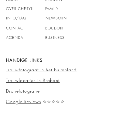
OVER CHERYLL
FAMILY
Business shoot bij Kasteel
Zo verloopt jouw 
INFO
/FAQ
NEWBORN
Geldrop: creatieve
ervaring (van eer
portretfotografie voor
tot eindresultaat)
CONTACT
BOUDOIR
ondernemers
AGENDA
BUSINESS
HANDIGE LINKS
Trouwfotograaf in het buitenland
Trouwlocaties in Brabant
Dronefotografie
Google Reviews
☆☆☆☆☆
Spontane groepfotos' bruiloft
Trouwdatumcheck