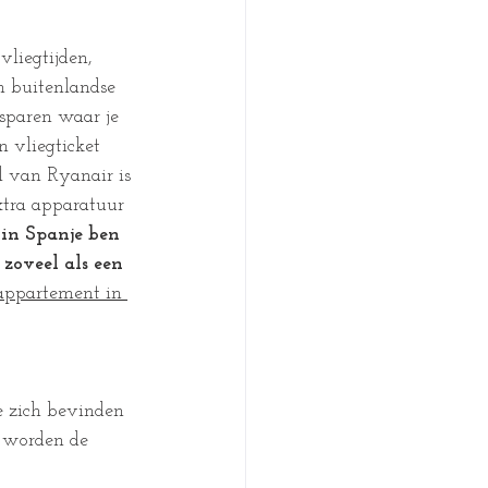
vliegtijden, 
n buitenlandse 
esparen waar je 
n vliegticket 
l van Ryanair is 
extra apparatuur 
 in Spanje ben 
zoveel als een 
 appartement in 
te zich bevinden 
n worden de 