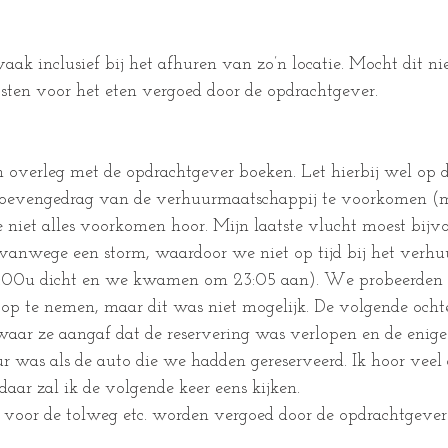
aak inclusief bij het afhuren van zo’n locatie. Mocht dit nie
ten voor het eten vergoed door de opdrachtgever.
 overleg met de opdrachtgever boeken. Let hierbij wel op da
boevengedrag van de verhuurmaatschappij te voorkomen (m.b
e niet alles voorkomen hoor. Mijn laatste vlucht moest bijv
anwege een storm, waardoor we niet op tijd bij het verhu
3:00u dicht en we kwamen om 23:05 aan). We probeerden t
 op te nemen, maar dit was niet mogelijk. De volgende och
, waar ze aangaf dat de reservering was verlopen en de enige
r was als de auto die we hadden gereserveerd. Ik hoor veel
aar zal ik de volgende keer eens kijken. 
 voor de tolweg etc. worden vergoed door de opdrachtgever