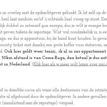
 in overleg met de opdrachtgever geboekt. Ik let zelf op de 
ds heel laat aankom en/of ’s ochtends heel vroeg op moet. Ee
ijk dubbel zo intensief qua energie, dus je wilt je energie b
nt geven tijdens de reportage. Wat wel noodzakelijk is, is ee
age, en dus je apparatuur, bij de hand kunt houden. In geva
riority ticket met daarbij een grote koffer voor statieven, 
d. 
Ook hier geldt weer: tenzij... ik al in ons appartement
 50km afstand is van Coma-Ruga, dan betaal je dus net 
ot in Nederland.
 (
Klik hier als je meer wilt lezen over ons
aaf in dezelfde cocon als waar alle deelnemers van de retrai
atie al afgehuurd door de opdrachtgever. In andere gevalle
 (aansluitend aan de reportage) vergoed.