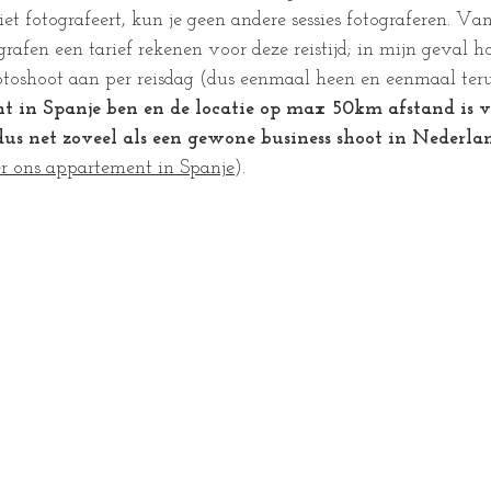
niet fotografeert, kun je geen andere sessies fotograferen. Va
grafen een tarief rekenen voor deze reistijd; in mijn geval ho
toshoot aan per reisdag (dus eenmaal heen en eenmaal teru
nt in Spanje ben en de locatie op max 50km afstand is
dus net zoveel als een gewone business shoot in Nederla
er ons appartement in Spanje
).