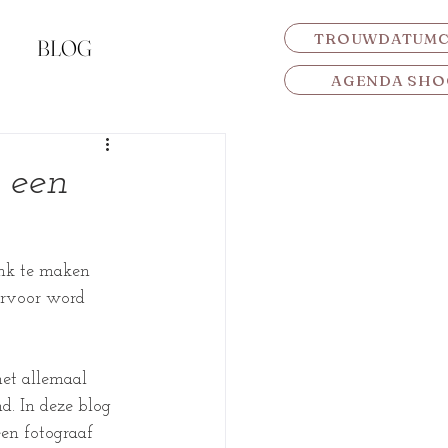
TROUWDATUM
BLOG
AGENDA SHO
 een
nk te maken 
ervoor word 
het allemaal 
d. In deze blog 
en fotograaf 