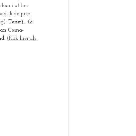
ndaar dat het 
ud ik de prijs 
g). 
Tenzij... ik 
 van Coma-
nd.
 (
Klik hier als 