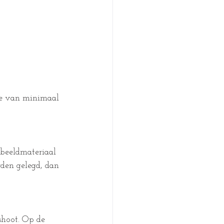
age van minimaal 
 beeldmateriaal 
rden gelegd, dan 
shoot. Op de 