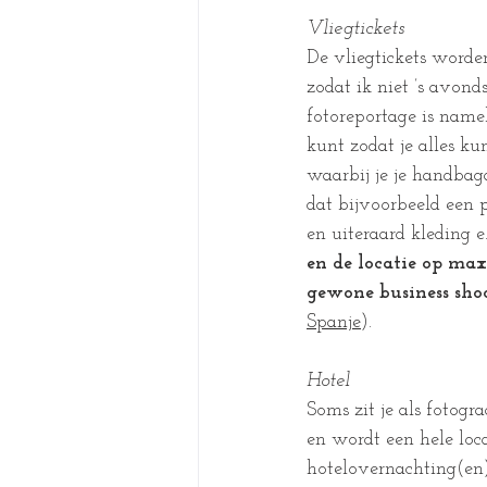
Vliegtickets
De vliegtickets worden
zodat ik niet ’s avon
fotoreportage is namel
kunt zodat je alles ku
waarbij je je handbag
dat bijvoorbeeld een p
en uiteraard kleding e.
en de locatie op max
gewone business sho
Spanje
).
Hotel
Soms zit je als fotogr
en wordt een hele loc
hotelovernachting(en)