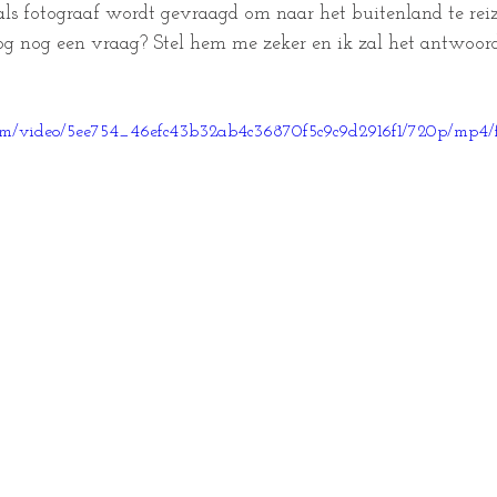
 als fotograaf wordt gevraagd om naar het buitenland te rei
og nog een vraag? Stel hem me zeker en ik zal het antwoord
c.com/video/5ee754_46efc43b32ab4c36870f5c9c9d2916f1/720p/mp4/