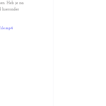
zen. Heb je na 
 hieronder 
file.mp4