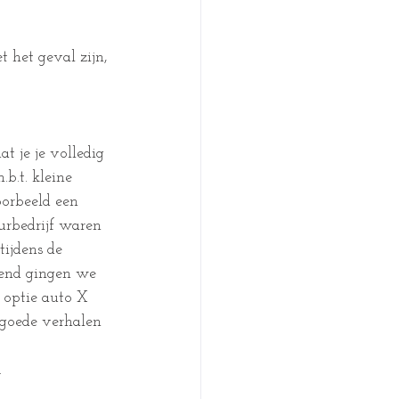
t het geval zijn, 
t je je volledig 
.t. kleine 
oorbeeld een 
urbedrijf waren 
ijdens de 
tend gingen we 
 optie auto X 
 goede verhalen 
.