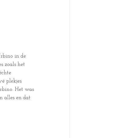
rbino in de 
s zoals het 
échte 
é plekjes 
rbino. Het was 
 alles en dat 