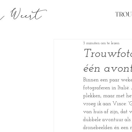
TRO
3 minuten om te lezen
Trouwfoto
één avon
Binnen een paar weken
fotograferen in Italië.
plekken, maar met het
vroeg ik aan Vince: “
van huis af zijn, dat v
dubbele avontuur als 
dronebeelden én een 