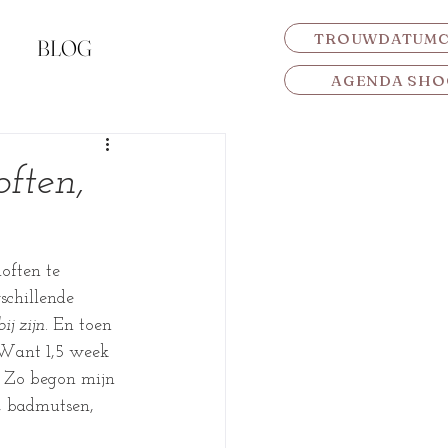
TROUWDATUM
BLOG
AGENDA SHO
often,
often te 
rschillende 
bij zijn
. En toen 
” Want 1,5 week 
 
Zo begon mijn 
, badmutsen, 