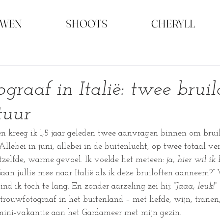
UWEN
SHOOTS
CHERYLL
graaf in Italië: twee bruil
tuur
 kreeg ik 1,5 jaar geleden twee aanvragen binnen om bruil
 Allebei in juni, allebei in de buitenlucht, op twee totaal ve
zelfde, warme gevoel. Ik voelde het meteen: 
ja, hier wil ik 
Gaan jullie mee naar Italië als ik deze bruiloften aanneem?
ind ik toch te lang. En zonder aarzeling zei hij: 
“Jaaa, leuk!” 
trouwfotograaf in het buitenland – met liefde, wijn, tranen
mini-vakantie aan het Gardameer met mijn gezin.