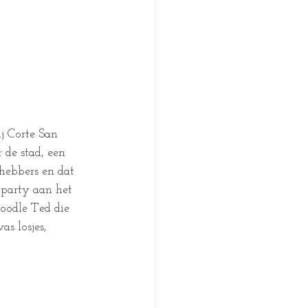
j Corte San 
 de stad, een 
fhebbers en dat 
 party aan het 
oodle Ted die 
s losjes, 