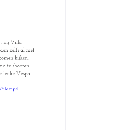
 bij Villa 
den zelfs al met 
komen kijken. 
no te shooten. 
le leuke Vespa 
/file.mp4