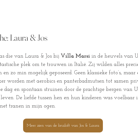
he: Laura & Jos
as die van Laura & Jos bij 
Villa Marsi
 in de heuvels van U
tische plek om te trouwen in Italië. Zij wilden alles precie
 en zo min mogelijk geposeerd. Geen klassieke foto’s, maar 
 worden met aerobics en panterbadmutsen tot samen priv
e dag en spontaan struinen door de prachtige bergen van U
leven. De liefde tussen hen en hun kinderen was voelbaar in
met tranen in mijn ogen.
Meer zien van de bruiloft van Jos & Laura