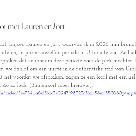
t met Lauren en Jort
aat, blijken Lauren en Jort, waarvan ik in 2026 hun bruiloft
feren, in precies dezelfde periode in Urbino te zijn. Ze had
sproken dat ze rondom deze periode naar de plek mochten 
en we dan af om een uurtje in de authentieke stad van Urbi
t net voordat we afspraken, zagen ze een local met een he
 Zo zo leuk! (Binnenkort meer hierover).
c.com/video/5ee754_a0d3fccc3e0947f98323c3fda58ecf35/1080p/mp4