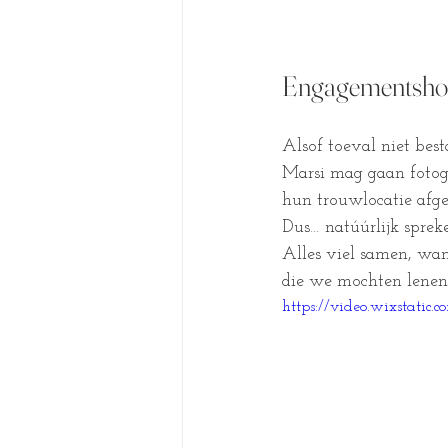
Engagementshoo
Alsof toeval niet best
Marsi mag gaan fotogra
hun trouwlocatie afge
Dus… natúúrlijk sprek
Alles viel samen, wan
die we mochten lenen.
https://video.wixstati