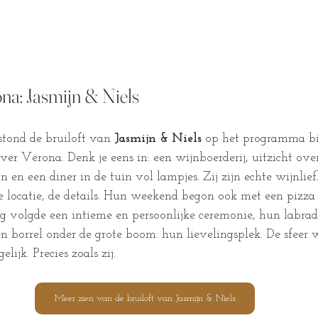
na: Jasmijn & Niels
tond de bruiloft van 
Jasmijn & Niels
 op het programma bi
ver Verona. Denk je eens in: een wijnboerderij, uitzicht over
 en een diner in de tuin vol lampjes. Zij zijn echte wijnlie
, de locatie, de details. Hun weekend begon ook met een pizza
 volgde een intieme en persoonlijke ceremonie, hun labrad
n borrel onder de grote boom: hun lievelingsplek. De sfeer wa
elijk. Precies zoals zij.
Meer zien van de bruiloft van Jasmijn & Niels