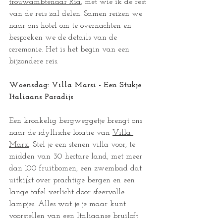
trouwambtenaar Ria
, met wie ik de rest 
van de reis zal delen. Samen reizen we 
naar ons hotel om te overnachten en 
bespreken we de details van de 
ceremonie. Het is het begin van een 
bijzondere reis.
Woensdag: Villa Marsi - Een Stukje 
Italiaans Paradijs
Een kronkelig bergweggetje brengt ons 
naar de idyllische locatie van 
Villa 
Marsi
. Stel je een stenen villa voor, te 
midden van 30 hectare land, met meer 
dan 100 fruitbomen, een zwembad dat 
uitkijkt over prachtige bergen en een 
lange tafel verlicht door sfeervolle 
lampjes. Alles wat je je maar kunt 
voorstellen van een Italiaanse bruiloft 