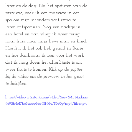
later op de dag. Na het opsturen van de 
preview, boek ik een massage in een 
spa om mijn schouders wat extra te 
laten ontspannen. Nog een nachtje in 
een hotel en dan vlieg ik weer terug 
naar huis, naar mijn lieve man en kind. 
Hoe fijn ik het ook heb gehad in Italie 
en hoe dankbaar ik ben voor het werk 
dat ik mag doen: het allerfijnste is om 
weer thuis te komen. 
Klik op de pijltjes 
bij de video om de preview in het groot 
te bekijken.
https://video.wixstatic.com/video/5ee754_14adaac
4892b4e17bc3acaa68d42f46a/1080p/mp4/file.mp4