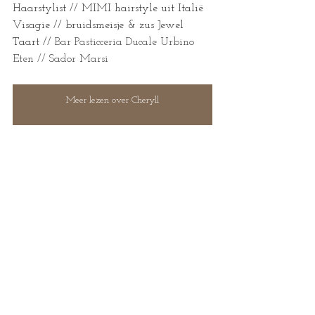
Haarstylist // MIMI hairstyle uit Italië
Visagie // bruidsmeisje & zus Jewel
Taart // 
Bar Pasticceria Ducale Urbino
Eten // Sador Marsi
Meer lezen over Cheryll
Meer info over trouwfotograaf in het buitenland
Trefwoorden: Italiaanse bruiloft, trouwen 
in Italië, trouwfotograaf Italië, trouwen 
in het buitenland, trouweninitalie, 
trouwreportage, bruiloftsfotograaf, 
trouwfotografie Italië, destination 
wedding, La Marche, Italië, Italy, Italian 
wedding, ItaliaanseBruiloft, 
BetoverendeBruiloft, BruiloftFotografie, 
LiefdeInItalië, VillaMarsi, 