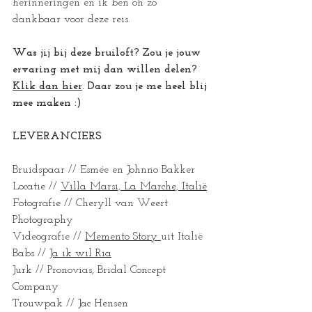
herinneringen en ik ben oh zo 
dankbaar voor deze reis. 
Was jij bij deze bruiloft? Zou je jouw 
ervaring met mij dan willen delen? 
Klik dan hier
. Daar zou je me heel blij 
mee maken :) 
LEVERANCIERS
Bruidspaar // Esmée en Johnno Bakker
Locatie // 
Villa Marsi, La Marche, Italië
Fotografie // Cheryll van Weert 
Photography
Videografie // 
Memento Story
uit Italië
Babs // 
Ja ik wil Ria
Jurk // Pronovias, Bridal Concept 
Company
Trouwpak // Jac Hensen