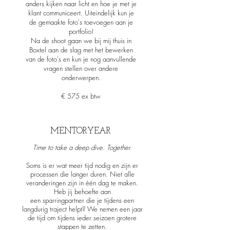
anders kijken naar licht en hoe je met je
klant communiceert. Uiteindelijk kun je
de gemaakte foto's toevoegen aan je
portfolio!
Na de shoot gaan we bij mij thuis in
Boxtel aan de slag met het bewerken
van de foto's en kun je nog aanvullende
vragen stellen over andere
onderwerpen.
€ 575 ex btw
MENTORYEAR
Time to take a deep dive. Together.
Soms is er wat meer tijd nodig en zijn er
processen die langer duren. Niet alle
veranderingen zijn in één dag te maken.
Heb jij behoefte aan
een
sparringpartner
die je tijdens een
langdurig traject helpt? We nemen een jaar
de tijd om tijdens ieder seizoen grotere
stappen te zetten.