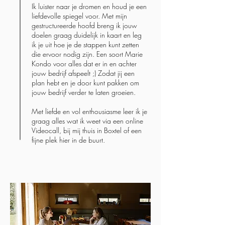
Ik luister naar je dromen en houd je een
liefdevolle spiegel voor. Met mijn
gestru
ctureerde hoofd breng ik jouw
doelen graag duidelijk in kaart en leg
ik je uit hoe je de stappen kunt zetten
die ervoor nodig zijn.
Een soort Marie
Kondo voor alles dat er in en achter
jouw bedrijf afspeelt ;) Zodat jij een
plan hebt en je door kunt pakken om
jouw bedrijf verder te laten groeien.
Met
liefde en vol enthousiasme leer ik je
graag alles wat ik weet via een online
Videocall, bij mij thuis in Boxtel of een
fijne plek hier in de buurt.