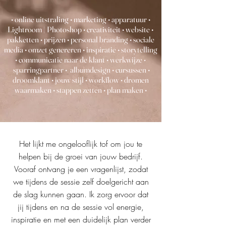
• online uitstraling • marketing • apparatuur •
Lightroom | Photoshop • creativiteit • website •
pakketten • prijzen • personal branding • sociale
media • omzet genereren • inspiratie • storytelling
• communicatie naar de klant • werkwijze
•
sparringpartner
•
albumdesign • cursussen •
droomklant • jouw stijl • workflow • dromen
waarmaken • stappen zetten • plan maken •
Het lijkt me ongelooflijk tof om jou te
helpen bij de groei van jouw bedrijf.
Vooraf ontvang je een vragenlijst, zodat
we tijdens de sessie zelf doelgericht aan
de slag kunnen gaan. Ik zorg ervoor dat
jij tijdens en na de sessie vol energie,
inspiratie en met een duidelijk plan verder