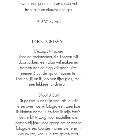
weet met je delen. Een sessie vol
inspiratie en nieuwe energie.
€ 350 ex btw
MENTORDAY
Getting shit done!
Voor de ondernemer die knopen wil
doorhakken, een plan wil maken en
meteen aan de slag wil gaan. We
nemen 5 uur de tijd om samen te
knallen! Jij en ik, op een fijne plek, met
een lekkere lunch erbij.
Shoot & Edit
Dit pakket is ook fijn voor als je wilt
leren over hoe ik fotografeer, zien hoe
ik klanten aanstuur en hoe ik mijn foto's
bewerk?
Ik zorg voor modellen die
passen bij jouw doelgroep om samen te
fotograferen. Op die manier zie je mijn
werkwijze, kan ik je tips geven over