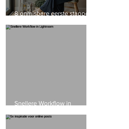
8 onmisbare eerste stappen
voor startende ondernemers
Snellere Workflow in
Lightroom