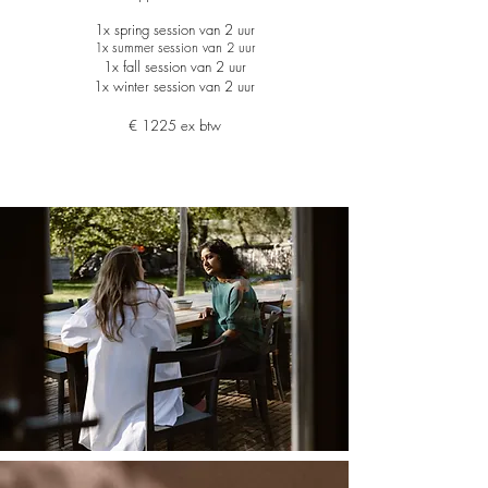
1x spring session van
2 uur
1x summer session
van
2
uur
1x fall session van 2 uur
1x winter session van 2 uur
€ 1225 ex btw